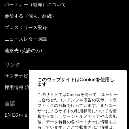
パートナー（組織）について
参加する（個人、組織）
プレスリリース登録
ニュースレター購読
連絡先 (英語のみ)
リンク
サステナビリティへの取り組み
このウェブサイトはCookieを使用し
ます
採用情報 (英語のみ)
このサイトではCookieを使って、ユーザー
に合わせたコンテンツや広告の表示、トラ
言語
フィックの分析を行っています。またユー
ザーによるサイトの利用状況についても情
EN
ES
中文
日本語
▪
▪
▪
報を収集し、ソーシャルメディアや広告配
信、データ解析の各パートナーに情報を共
有しています。ここで収集された情報は、