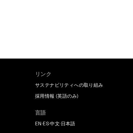
リンク
サステナビリティへの取り組み
採用情報 (英語のみ)
て
言語
EN
ES
中文
日本語
▪
▪
▪