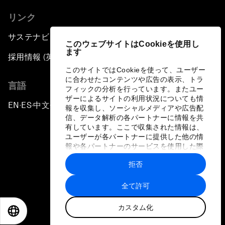
リンク
サステナビリティへの取り組み
このウェブサイトはCookieを使用し
ます
採用情報 (英語のみ)
このサイトではCookieを使って、ユーザー
に合わせたコンテンツや広告の表示、トラ
言語
フィックの分析を行っています。またユー
ザーによるサイトの利用状況についても情
EN
ES
中文
日本語
▪
▪
▪
報を収集し、ソーシャルメディアや広告配
信、データ解析の各パートナーに情報を共
有しています。ここで収集された情報は、
ユーザーが各パートナーに提供した他の情
報や各パートナーのサービスを使用した際
に収集された情報と組み合わされ、各パー
拒否
トナーによって使用されることがありま
プライバシーポリシーと利用規約
す。
全て許可
サイトマップ
カスタム化
©
2026
世界経済フォーラム
EN
ES
中文
日本語