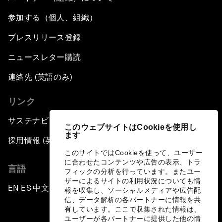
参加する（個人、組織）
プレスリリース登録
ニュースレター購読
連絡先 (英語のみ)
リンク
サステナビリティへの取り組み
このウェブサイトはCookieを使用し
ます
採用情報 (英語のみ)
このサイトではCookieを使って、ユーザー
に合わせたコンテンツや広告の表示、トラ
言語
フィックの分析を行っています。またユー
ザーによるサイトの利用状況についても情
EN
ES
中文
日本語
▪
▪
▪
報を収集し、ソーシャルメディアや広告配
信、データ解析の各パートナーに情報を共
有しています。ここで収集された情報は、
ユーザーが各パートナーに提供した他の情