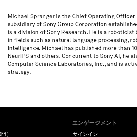
Michael Spranger is the Chief Operating Officer
subsidiary of Sony Group Corporation established
is a division of Sony Research. He is a roboticis
in fields such as natural language processing, ro
Intelligence. Michael has published more than 10
NeurIPS and others. Concurrent to Sony AI, he al
Computer Science Laboratories, Inc., and is activ
strategy.
エンゲージメント
部門）
サインイン