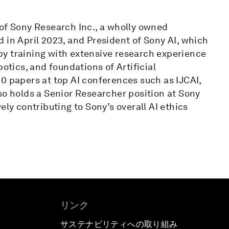
 of Sony Research Inc., a wholly owned
 in April 2023, and President of Sony AI, which
t by training with extensive research experience
botics, and foundations of Artificial
0 papers at top AI conferences such as IJCAI,
so holds a Senior Researcher position at Sony
ely contributing to Sony’s overall AI ethics
リンク
サステナビリティへの取り組み