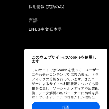
採用情報 (英語のみ)
て
言語
EN
ES
中文
日本語
▪
▪
▪
このウェブサイトはCookieを使用し
ます
このサイトではCookieを使って、ユーザー
に合わせたコンテンツや広告の表示、トラ
フィックの分析を行っています。またユー
ザーによるサイトの利用状況についても情
報を収集し、ソーシャルメディアや広告配
信、データ解析の各パートナーに情報を共
有しています。ここで収集された情報は、
ユーザーが各パートナーに提供した他の情
報や各パートナーのサービスを使用した際
拒否