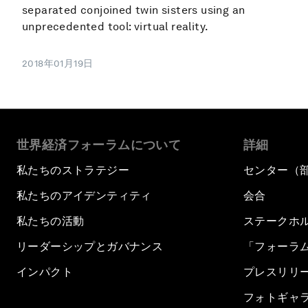
separated conjoined twin sisters using an
unprecedented tool: virtual reality.
2018年01月19日
世界経済フォーラムについて
詳細
私たちのストラテジー
センター（
私たちのアイデンティティ
会合
私たちの活動
ステークホ
リーダーシップとガバナンス
「フォーラ
インパクト
プレスリリ
フォトギャ