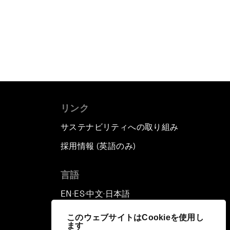
リンク
サステナビリティへの取り組み
採用情報 (英語のみ)
て
言語
EN
ES
中文
日本語
▪
▪
▪
このウェブサイトはCookieを使用し
ます