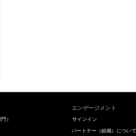
エンゲージメント
部門）
サインイン
パートナー（組織）につい