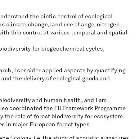
understand the biotic control of ecological
as climate change, land use change, nitrogen
with this control at various temporal and spatial
f biodiversity for biogeochemical cycles,
arch, I consider applied aspects by quantifying
and the delivery of ecological goods and
 biodiversity and human health, and I am
I also coordinated the EU Framework Programme
 the role of forest biodiversity for ecosystem
es in major European forest types.
pe Ecology, i.e. the study of acoustic signatures