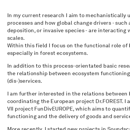
In my current research I aim to mechanistically 
processes and how global change drivers - such 
deposition, or invasive species - are interacting 
scales.
Within this field I focus on the functional role o
especially in forest ecosystems.
In addition to this process-orientated basic rese
the relationship between ecosystem functioning 
(dis-)services.
I am further interested in the relations between
coordinating the European project Dr.FOREST. 
VII project FunDivEUROPE, which aims to quantify
functioning and the delivery of goods and servic
More recently, I started new projects in Soundsca