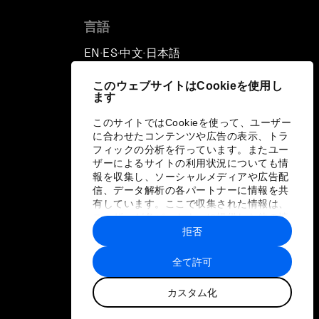
言語
EN
ES
中文
日本語
▪
▪
▪
このウェブサイトはCookieを使用し
ます
このサイトではCookieを使って、ユーザー
に合わせたコンテンツや広告の表示、トラ
フィックの分析を行っています。またユー
ザーによるサイトの利用状況についても情
報を収集し、ソーシャルメディアや広告配
信、データ解析の各パートナーに情報を共
有しています。ここで収集された情報は、
ユーザーが各パートナーに提供した他の情
報や各パートナーのサービスを使用した際
拒否
に収集された情報と組み合わされ、各パー
トナーによって使用されることがありま
全て許可
す。
カスタム化