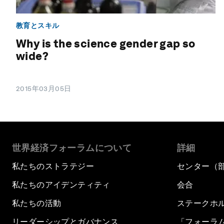
教育とスキル
Why is the science gender gap so
wide?
2015年03月05日
世界経済フォーラムについて
詳細
私たちのストラテジー
センター（
私たちのアイデンティティ
会合
私たちの活動
ステークホ
リーダーシップとガバナンス
「フォーラ