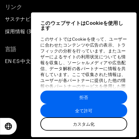
リンク
サステナビリティへの取り組み
このウェブサイトはCookieを使用し
ます
採用情報 (英語のみ)
このサイトではCookieを使って、ユーザー
に合わせたコンテンツや広告の表示、トラ
言語
フィックの分析を行っています。またユー
ザーによるサイトの利用状況についても情
EN
ES
中文
日本語
▪
▪
▪
報を収集し、ソーシャルメディアや広告配
信、データ解析の各パートナーに情報を共
有しています。ここで収集された情報は、
ユーザーが各パートナーに提供した他の情
報や各パートナーのサービスを使用した際
に収集された情報と組み合わされ、各パー
拒否
トナーによって使用されることがありま
プライバシーポリシーと利用規約
す。
全て許可
サイトマップ
カスタム化
©
2026
世界経済フォーラム
EN
ES
中文
日本語