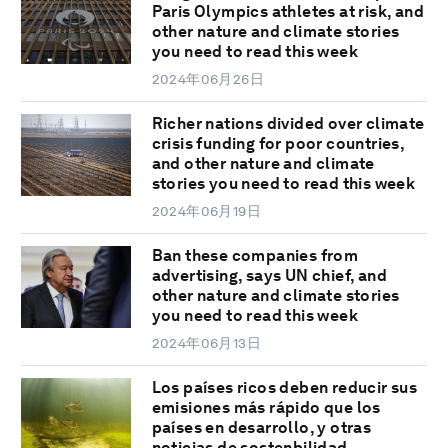
Paris Olympics athletes at risk, and
other nature and climate stories
you need to read this week
2024年06月26日
Richer nations divided over climate
crisis funding for poor countries,
and other nature and climate
stories you need to read this week
2024年06月19日
Ban these companies from
advertising, says UN chief, and
other nature and climate stories
you need to read this week
2024年06月13日
Los países ricos deben reducir sus
emisiones más rápido que los
países en desarrollo, y otras
noticias de sostenbilidad