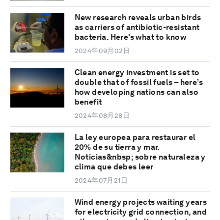
New research reveals urban birds
as carriers of antibiotic-resistant
bacteria. Here's what to know
2024年09月02日
Clean energy investment is set to
double that of fossil fuels – here’s
how developing nations can also
benefit
2024年08月28日
La ley europea para restaurar el
20% de su tierra y mar.
Noticias&nbsp; sobre naturaleza y
clima que debes leer
2024年07月21日
Wind energy projects waiting years
for electricity grid connection, and