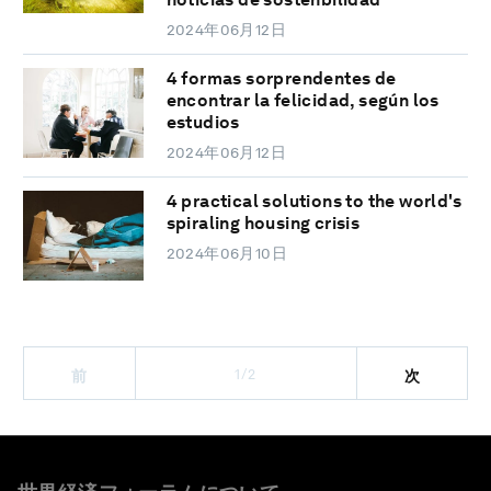
2024年06月12日
4 formas sorprendentes de
encontrar la felicidad, según los
estudios
2024年06月12日
4 practical solutions to the world's
spiraling housing crisis
2024年06月10日
1/2
前
次