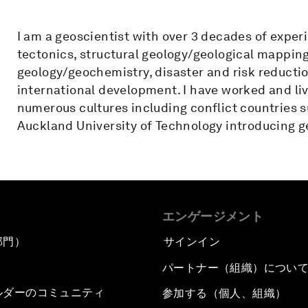
I am a geoscientist with over 3 decades of experi
tectonics, structural geology/geological mapping,
geology/geochemistry, disaster and risk reducti
international development. I have worked and li
numerous cultures including conflict countries s
Auckland University of Technology introducing geo
エンゲージメント
部門）
サインイン
パートナー（組織）につい
ルダーのコミュニティ
参加する（個人、組織）