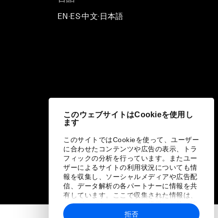
EN
ES
中文
日本語
▪
▪
▪
このウェブサイトはCookieを使用し
ます
このサイトではCookieを使って、ユーザー
に合わせたコンテンツや広告の表示、トラ
フィックの分析を行っています。またユー
ザーによるサイトの利用状況についても情
報を収集し、ソーシャルメディアや広告配
信、データ解析の各パートナーに情報を共
有しています。ここで収集された情報は、
ユーザーが各パートナーに提供した他の情
報や各パートナーのサービスを使用した際
拒否