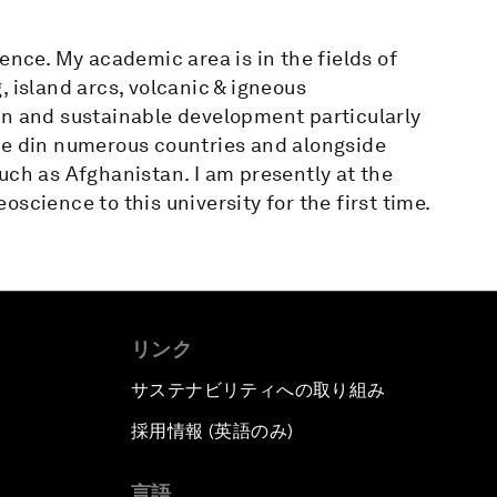
ence. My academic area is in the fields of
 island arcs, volcanic & igneous
on and sustainable development particularly
ve din numerous countries and alongside
uch as Afghanistan. I am presently at the
science to this university for the first time.
リンク
サステナビリティへの取り組み
採用情報 (英語のみ)
て
言語