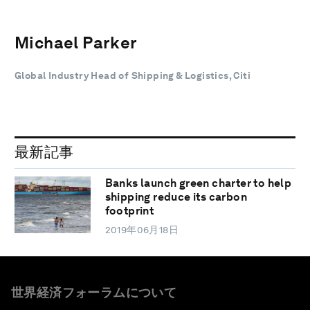
Michael Parker
Global Industry Head of Shipping & Logistics, Citi
最新記事
Banks launch green charter to help
shipping reduce its carbon
footprint
2019年06月18日
世界経済フォーラムについて