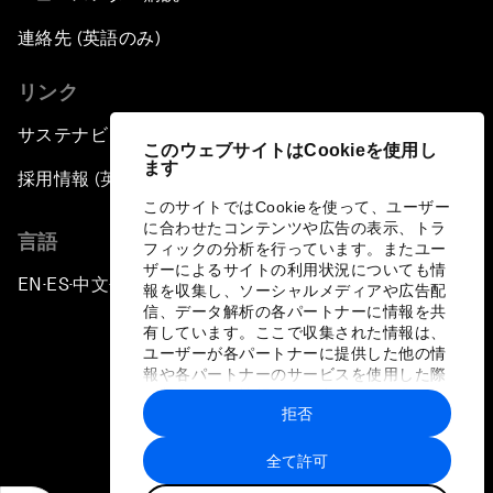
連絡先 (英語のみ)
リンク
サステナビリティへの取り組み
このウェブサイトはCookieを使用し
ます
採用情報 (英語のみ)
このサイトではCookieを使って、ユーザー
に合わせたコンテンツや広告の表示、トラ
言語
フィックの分析を行っています。またユー
ザーによるサイトの利用状況についても情
EN
ES
中文
日本語
▪
▪
▪
報を収集し、ソーシャルメディアや広告配
信、データ解析の各パートナーに情報を共
有しています。ここで収集された情報は、
ユーザーが各パートナーに提供した他の情
報や各パートナーのサービスを使用した際
に収集された情報と組み合わされ、各パー
拒否
トナーによって使用されることがありま
プライバシーポリシーと利用規約
す。
全て許可
サイトマップ