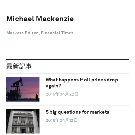
Michael Mackenzie
Markets Editor , Financial Times
最新記事
What happens if oil prices drop
again?
2016年04月22日
5 big questions for markets
2016年04月12日