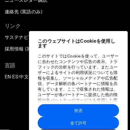
ニュースレター購読
連絡先 (英語のみ)
リンク
サステナビリティへの取り組み
このウェブサイトはCookieを使用し
ます
採用情報 (英語のみ)
このサイトではCookieを使って、ユーザー
に合わせたコンテンツや広告の表示、トラ
言語
フィックの分析を行っています。またユー
ザーによるサイトの利用状況についても情
EN
ES
中文
日本語
▪
▪
▪
報を収集し、ソーシャルメディアや広告配
信、データ解析の各パートナーに情報を共
有しています。ここで収集された情報は、
ユーザーが各パートナーに提供した他の情
報や各パートナーのサービスを使用した際
に収集された情報と組み合わされ、各パー
拒否
トナーによって使用されることがありま
プライバシーポリシーと利用規約
す。
全て許可
サイトマップ