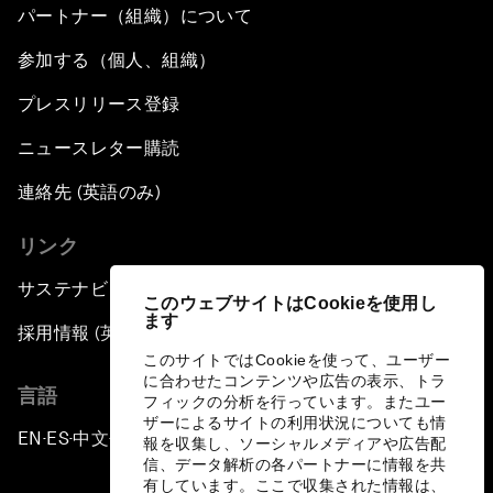
パートナー（組織）について
参加する（個人、組織）
プレスリリース登録
ニュースレター購読
連絡先 (英語のみ)
リンク
サステナビリティへの取り組み
このウェブサイトはCookieを使用し
ます
採用情報 (英語のみ)
このサイトではCookieを使って、ユーザー
に合わせたコンテンツや広告の表示、トラ
言語
フィックの分析を行っています。またユー
ザーによるサイトの利用状況についても情
EN
ES
中文
日本語
▪
▪
▪
報を収集し、ソーシャルメディアや広告配
信、データ解析の各パートナーに情報を共
有しています。ここで収集された情報は、