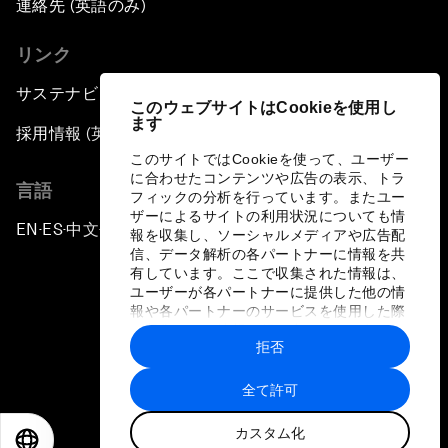
連絡先 (英語のみ)
リンク
サステナビリティへの取り組み
このウェブサイトはCookieを使用し
ます
採用情報 (英語のみ)
このサイトではCookieを使って、ユーザー
に合わせたコンテンツや広告の表示、トラ
言語
フィックの分析を行っています。またユー
ザーによるサイトの利用状況についても情
EN
ES
中文
日本語
▪
▪
▪
報を収集し、ソーシャルメディアや広告配
信、データ解析の各パートナーに情報を共
有しています。ここで収集された情報は、
ユーザーが各パートナーに提供した他の情
報や各パートナーのサービスを使用した際
に収集された情報と組み合わされ、各パー
拒否
トナーによって使用されることがありま
プライバシーポリシーと利用規約
す。
全て許可
サイトマップ
カスタム化
©
2026
世界経済フォーラム
EN
ES
中文
日本語