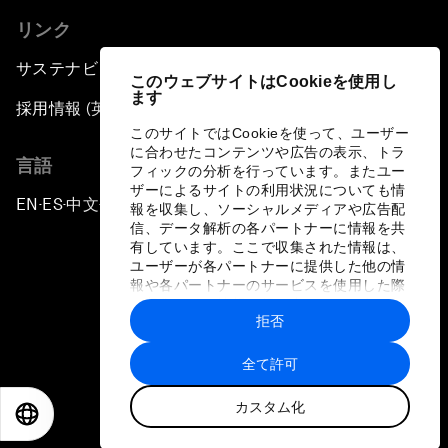
リンク
サステナビリティへの取り組み
このウェブサイトはCookieを使用し
ます
採用情報 (英語のみ)
このサイトではCookieを使って、ユーザー
に合わせたコンテンツや広告の表示、トラ
言語
フィックの分析を行っています。またユー
ザーによるサイトの利用状況についても情
EN
ES
中文
日本語
▪
▪
▪
報を収集し、ソーシャルメディアや広告配
信、データ解析の各パートナーに情報を共
有しています。ここで収集された情報は、
ユーザーが各パートナーに提供した他の情
報や各パートナーのサービスを使用した際
に収集された情報と組み合わされ、各パー
拒否
トナーによって使用されることがありま
プライバシーポリシーと利用規約
す。
全て許可
サイトマップ
カスタム化
©
2026
世界経済フォーラム
EN
ES
中文
日本語