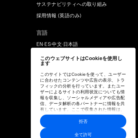
サステナビリティへの取り組み
採用情報 (英語のみ)
て
言語
EN
ES
中文
日本語
▪
▪
▪
このウェブサイトはCookieを使用し
ます
このサイトではCookieを使って、ユーザー
に合わせたコンテンツや広告の表示、トラ
フィックの分析を行っています。またユー
ザーによるサイトの利用状況についても情
報を収集し、ソーシャルメディアや広告配
信、データ解析の各パートナーに情報を共
有しています。ここで収集された情報は、
ユーザーが各パートナーに提供した他の情
報や各パートナーのサービスを使用した際
拒否
に収集された情報と組み合わされ、各パー
トナーによって使用されることがありま
全て許可