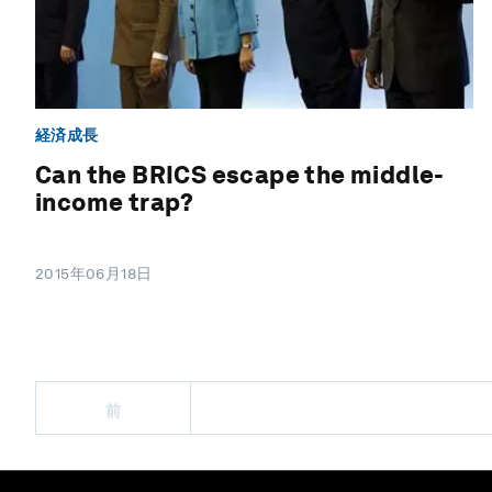
経済成長
Can the BRICS escape the middle-
income trap?
2015年06月18日
前