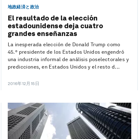
地政経済と政治
El resultado de la elección
estadounidense deja cuatro
grandes enseñanzas
La inesperada elección de Donald Trump como
45.º presidente de los Estados Unidos engendró
una industria informal de análisis poselectorales y
predicciones, en Estados Unidos y el resto d...
2016年12月15日