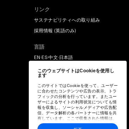
リンク
サステナビリティへの取り組み
採用情報 (英語のみ)
て
言語
EN
ES
中文
日本語
▪
▪
▪
このウェブサイトはCookieを使用し
ます
このサイトではCookieを使って、ユーザー
に合わせたコンテンツや広告の表示、トラ
フィックの分析を行っています。またユー
ザーによるサイトの利用状況についても情
報を収集し、ソーシャルメディアや広告配
信、データ解析の各パートナーに情報を共
有しています。ここで収集された情報は、
ユーザーが各パートナーに提供した他の情