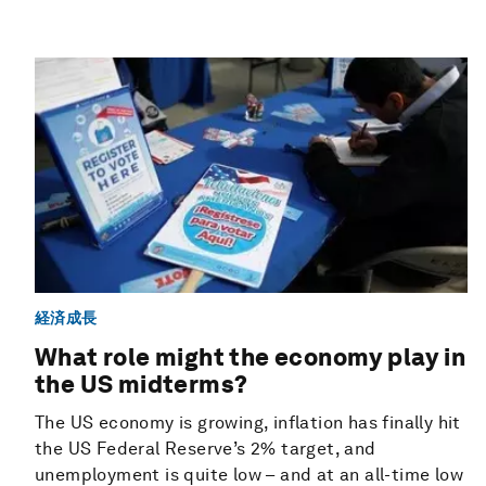
経済成長
What role might the economy play in
the US midterms?
The US economy is growing, inflation has finally hit
the US Federal Reserve’s 2% target, and
unemployment is quite low – and at an all-time low