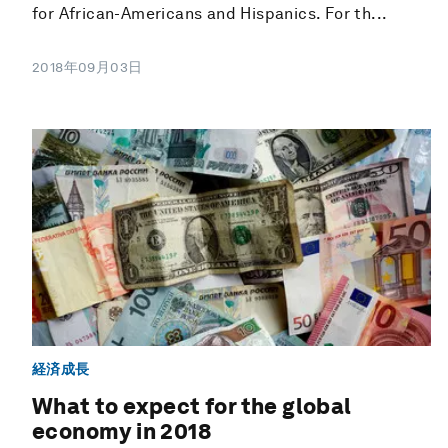
for African-Americans and Hispanics. For th...
2018年09月03日
経済成長
What to expect for the global
economy in 2018