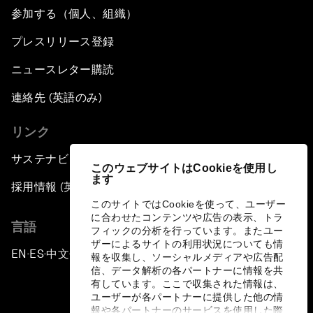
参加する（個人、組織）
プレスリリース登録
ニュースレター購読
連絡先 (英語のみ)
リンク
サステナビリティへの取り組み
このウェブサイトはCookieを使用し
ます
採用情報 (英語のみ)
このサイトではCookieを使って、ユーザー
に合わせたコンテンツや広告の表示、トラ
言語
フィックの分析を行っています。またユー
ザーによるサイトの利用状況についても情
EN
ES
中文
日本語
▪
▪
▪
報を収集し、ソーシャルメディアや広告配
信、データ解析の各パートナーに情報を共
有しています。ここで収集された情報は、
ユーザーが各パートナーに提供した他の情
報や各パートナーのサービスを使用した際