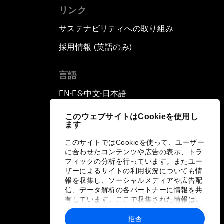
リンク
サステナビリティへの取り組み
採用情報 (英語のみ)
て
言語
EN
ES
中文
日本語
▪
▪
▪
このウェブサイトはCookieを使用し
ます
このサイトではCookieを使って、ユーザー
に合わせたコンテンツや広告の表示、トラ
フィックの分析を行っています。またユー
ザーによるサイトの利用状況についても情
報を収集し、ソーシャルメディアや広告配
信、データ解析の各パートナーに情報を共
有しています。ここで収集された情報は、
ユーザーが各パートナーに提供した他の情
報や各パートナーのサービスを使用した際
拒否