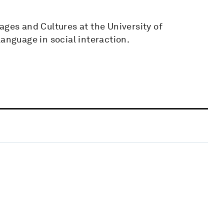
ages and Cultures at the University of
language in social interaction.