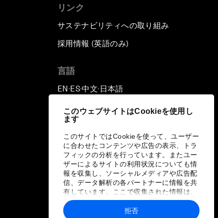
リンク
サステナビリティへの取り組み
採用情報 (英語のみ)
て
言語
EN
ES
中文
日本語
▪
▪
▪
このウェブサイトはCookieを使用し
ます
このサイトではCookieを使って、ユーザー
に合わせたコンテンツや広告の表示、トラ
フィックの分析を行っています。またユー
ザーによるサイトの利用状況についても情
報を収集し、ソーシャルメディアや広告配
信、データ解析の各パートナーに情報を共
有しています。ここで収集された情報は、
ユーザーが各パートナーに提供した他の情
報や各パートナーのサービスを使用した際
拒否