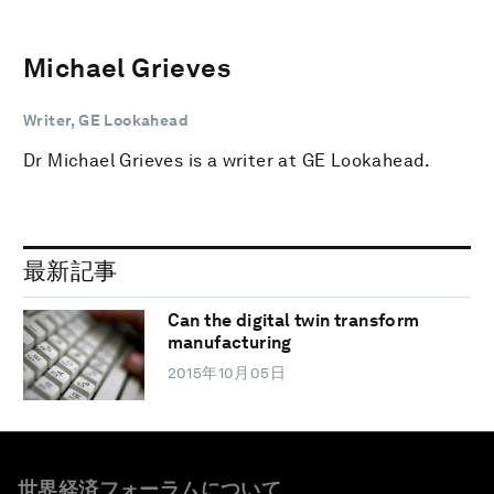
Michael Grieves
Writer, GE Lookahead
Dr Michael Grieves is a writer at GE Lookahead.
最新記事
Can the digital twin transform
manufacturing
2015年10月05日
世界経済フォーラムについて