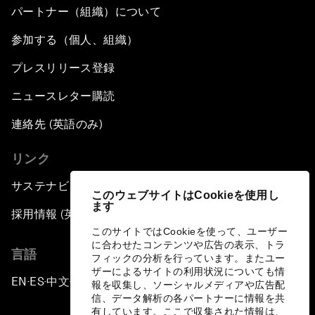
パートナー（組織）について
参加する（個人、組織）
プレスリリース登録
ニュースレター購読
連絡先 (英語のみ)
リンク
サステナビリティへの取り組み
このウェブサイトはCookieを使用し
ます
採用情報 (英語のみ)
このサイトではCookieを使って、ユーザー
に合わせたコンテンツや広告の表示、トラ
言語
フィックの分析を行っています。またユー
ザーによるサイトの利用状況についても情
EN
ES
中文
日本語
▪
▪
▪
報を収集し、ソーシャルメディアや広告配
信、データ解析の各パートナーに情報を共
有しています。ここで収集された情報は、