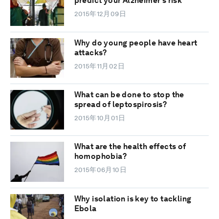
predict your Alzheimer’s risk
2015年12月09日
Why do young people have heart
attacks?
2015年11月02日
What can be done to stop the
spread of leptospirosis?
2015年10月01日
What are the health effects of
homophobia?
2015年06月10日
Why isolation is key to tackling
Ebola