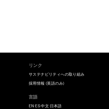
リンク
サステナビリティへの取り組み
採用情報 (英語のみ)
て
言語
EN
ES
中文
日本語
▪
▪
▪