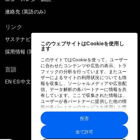
連絡先 (英語のみ)
リンク
サステナビリティへの取り組み
このウェブサイトはCookieを使用し
ます
採用情報 (英語のみ)
このサイトではCookieを使って、ユーザー
に合わせたコンテンツや広告の表示、トラ
言語
フィックの分析を行っています。またユー
ザーによるサイトの利用状況についても情
EN
ES
中文
日本語
▪
▪
▪
報を収集し、ソーシャルメディアや広告配
信、データ解析の各パートナーに情報を共
有しています。ここで収集された情報は、
ユーザーが各パートナーに提供した他の情
報や各パートナーのサービスを使用した際
に収集された情報と組み合わされ、各パー
拒否
トナーによって使用されることがありま
プライバシーポリシーと利用規約
す。
全て許可
サイトマップ