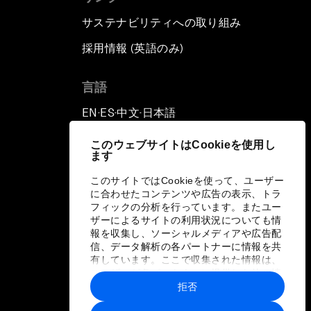
サステナビリティへの取り組み
採用情報 (英語のみ)
て
言語
EN
ES
中文
日本語
▪
▪
▪
このウェブサイトはCookieを使用し
ます
このサイトではCookieを使って、ユーザー
に合わせたコンテンツや広告の表示、トラ
フィックの分析を行っています。またユー
ザーによるサイトの利用状況についても情
報を収集し、ソーシャルメディアや広告配
信、データ解析の各パートナーに情報を共
有しています。ここで収集された情報は、
ユーザーが各パートナーに提供した他の情
報や各パートナーのサービスを使用した際
拒否
に収集された情報と組み合わされ、各パー