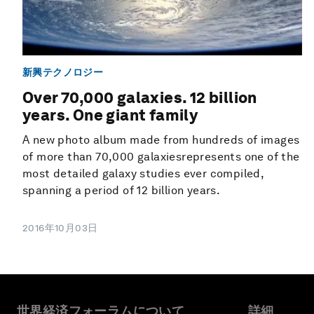
新興テクノロジー
Over 70,000 galaxies. 12 billion
years. One giant family
A new photo album made from hundreds of images
of more than 70,000 galaxiesrepresents one of the
most detailed galaxy studies ever compiled,
spanning a period of 12 billion years.
2016年10月03日
世界経済フォーラムについて
詳細