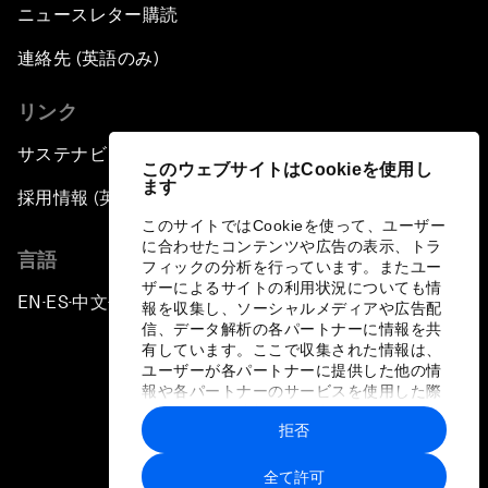
ニュースレター購読
連絡先 (英語のみ)
リンク
サステナビリティへの取り組み
このウェブサイトはCookieを使用し
ます
採用情報 (英語のみ)
このサイトではCookieを使って、ユーザー
に合わせたコンテンツや広告の表示、トラ
言語
フィックの分析を行っています。またユー
ザーによるサイトの利用状況についても情
EN
ES
中文
日本語
▪
▪
▪
報を収集し、ソーシャルメディアや広告配
信、データ解析の各パートナーに情報を共
有しています。ここで収集された情報は、
ユーザーが各パートナーに提供した他の情
報や各パートナーのサービスを使用した際
に収集された情報と組み合わされ、各パー
拒否
トナーによって使用されることがありま
プライバシーポリシーと利用規約
す。
全て許可