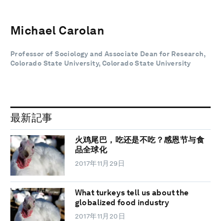
Michael Carolan
Professor of Sociology and Associate Dean for Research,
Colorado State University, Colorado State University
最新記事
火鸡尾巴，吃还是不吃？感恩节与食
品全球化
2017年11月29日
What turkeys tell us about the
globalized food industry
2017年11月20日