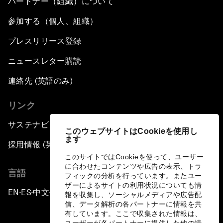
パートナー（組織）について
参加する（個人、組織）
プレスリリース登録
ニュースレター購読
連絡先 (英語のみ)
リンク
サステナビリティへの取り組み
このウェブサイトはCookieを使用し
ます
採用情報 (英語のみ)
このサイトではCookieを使って、ユーザー
に合わせたコンテンツや広告の表示、トラ
言語
フィックの分析を行っています。またユー
ザーによるサイトの利用状況についても情
EN
ES
中文
日本語
▪
▪
▪
報を収集し、ソーシャルメディアや広告配
信、データ解析の各パートナーに情報を共
有しています。ここで収集された情報は、