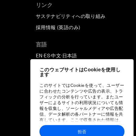
リンク
サステナビリティへの取り組み
採用情報 (英語のみ)
て
言語
EN
ES
中文
日本語
▪
▪
▪
このウェブサイトはCookieを使用し
ます
このサイトではCookieを使って、ユーザー
に合わせたコンテンツや広告の表示、トラ
フィックの分析を行っています。またユー
ザーによるサイトの利用状況についても情
報を収集し、ソーシャルメディアや広告配
信、データ解析の各パートナーに情報を共
有しています。ここで収集された情報は、
ユーザーが各パートナーに提供した他の情
報や各パートナーのサービスを使用した際
拒否