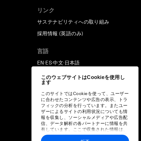
リンク
サステナビリティへの取り組み
採用情報 (英語のみ)
て
言語
EN
ES
中文
日本語
▪
▪
▪
このウェブサイトはCookieを使用し
ます
このサイトではCookieを使って、ユーザー
に合わせたコンテンツや広告の表示、トラ
フィックの分析を行っています。またユー
ザーによるサイトの利用状況についても情
報を収集し、ソーシャルメディアや広告配
信、データ解析の各パートナーに情報を共
有しています。ここで収集された情報は、
ユーザーが各パートナーに提供した他の情