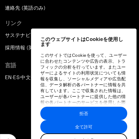
連絡先 (英語のみ)
リンク
サステナビリティへの取り組み
このウェブサイトはCookieを使用し
ます
採用情報 (英語のみ)
このサイトではCookieを使って、ユーザー
に合わせたコンテンツや広告の表示、トラ
言語
フィックの分析を行っています。またユー
ザーによるサイトの利用状況についても情
EN
ES
中文
日本語
▪
▪
▪
報を収集し、ソーシャルメディアや広告配
信、データ解析の各パートナーに情報を共
有しています。ここで収集された情報は、
ユーザーが各パートナーに提供した他の情
報や各パートナーのサービスを使用した際
に収集された情報と組み合わされ、各パー
拒否
トナーによって使用されることがありま
プライバシーポリシーと利用規約
す。
全て許可
サイトマップ