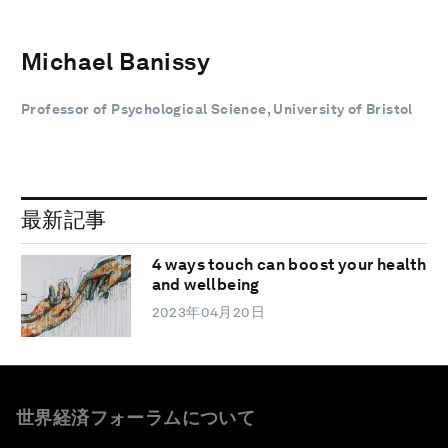
Michael Banissy
Professor of Psychological Science, University of Bristol
最新記事
4 ways touch can boost your health
and wellbeing
2023年04月20日
世界経済フォーラムについて