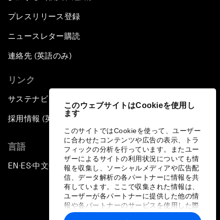
プレスリリース登録
ニュースレター購読
連絡先 (英語のみ)
リンク
サステナビリティへの取り組み
このウェブサイトはCookieを使用し
ます
採用情報 (英語のみ)
このサイトではCookieを使って、ユーザー
に合わせたコンテンツや広告の表示、トラ
言語
フィックの分析を行っています。またユー
ザーによるサイトの利用状況についても情
EN
ES
中文
日本語
▪
▪
▪
報を収集し、ソーシャルメディアや広告配
信、データ解析の各パートナーに情報を共
有しています。ここで収集された情報は、
ユーザーが各パートナーに提供した他の情
報や各パートナーのサービスを使用した際
に収集された情報と組み合わされ、各パー