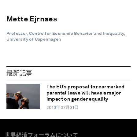
Mette Ejrnaes
Professor, Centre for Economic Behavior and Inequality,
University of Copenhagen
最新記事
The EU’s proposal for earmarked
parental leave will have a major
impact on gender equality
2019年07月31日
世界経済フォーラムについて