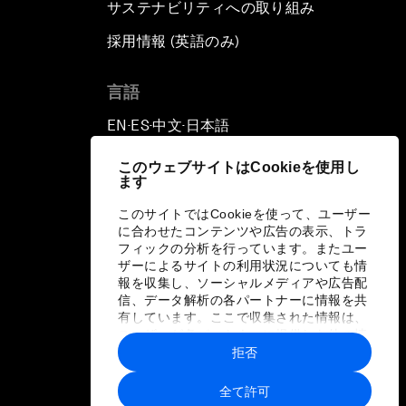
サステナビリティへの取り組み
採用情報 (英語のみ)
て
言語
EN
ES
中文
日本語
▪
▪
▪
このウェブサイトはCookieを使用し
ます
このサイトではCookieを使って、ユーザー
に合わせたコンテンツや広告の表示、トラ
フィックの分析を行っています。またユー
ザーによるサイトの利用状況についても情
報を収集し、ソーシャルメディアや広告配
信、データ解析の各パートナーに情報を共
有しています。ここで収集された情報は、
ユーザーが各パートナーに提供した他の情
報や各パートナーのサービスを使用した際
拒否
に収集された情報と組み合わされ、各パー
トナーによって使用されることがありま
全て許可
す。