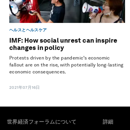
ヘルスとヘルスケア
IMF: How social unrest can inspire
changes in policy
Protests driven by the pandemic’s economic
fallout are on the rise, with potentially long-lasting
economic consequences.
2021年07月16日
世界経済フォーラムについて
詳細