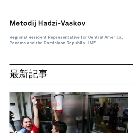
Metodij Hadzi-Vaskov
Regional Resident Representative for Central America,
Panama and the Dominican Republic., IMF
最新記事