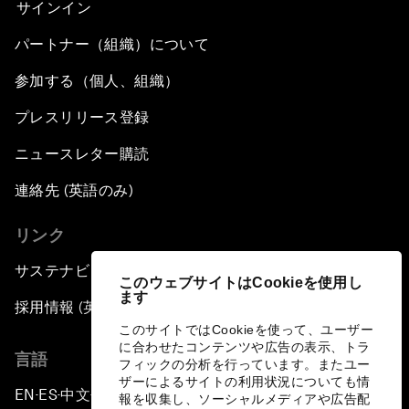
サインイン
パートナー（組織）について
参加する（個人、組織）
プレスリリース登録
ニュースレター購読
連絡先 (英語のみ)
リンク
サステナビリティへの取り組み
このウェブサイトはCookieを使用し
ます
採用情報 (英語のみ)
このサイトではCookieを使って、ユーザー
に合わせたコンテンツや広告の表示、トラ
言語
フィックの分析を行っています。またユー
ザーによるサイトの利用状況についても情
EN
ES
中文
日本語
▪
▪
▪
報を収集し、ソーシャルメディアや広告配