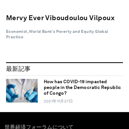
Mervy Ever Viboudoulou Vilpoux
Economist, World Bank’s Poverty and Equity Global
Practice
最新記事
How has COVID-19 impacted
people in the Democratic Republic
of Congo?
2021年11月27日
世界経済フォーラムについて