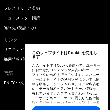
プレスリリース登録
ニュースレター購読
連絡先 (英語のみ)
リンク
サステナビリティへの取り組み
このウェブサイトはCookieを使用し
ます
採用情報 (英語のみ)
このサイトではCookieを使って、ユーザー
に合わせたコンテンツや広告の表示、トラ
言語
フィックの分析を行っています。またユー
ザーによるサイトの利用状況についても情
EN
ES
中文
日本語
▪
▪
▪
報を収集し、ソーシャルメディアや広告配
信、データ解析の各パートナーに情報を共
有しています。ここで収集された情報は、
ユーザーが各パートナーに提供した他の情
報や各パートナーのサービスを使用した際
に収集された情報と組み合わされ、各パー