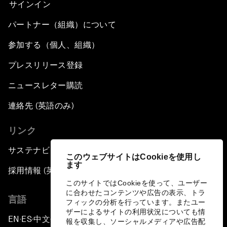
サインイン
パートナー（組織）について
参加する（個人、組織）
プレスリリース登録
ニュースレター購読
連絡先 (英語のみ)
リンク
サステナビリティへの取り組み
このウェブサイトはCookieを使用し
ます
採用情報 (英語のみ)
このサイトではCookieを使って、ユーザー
に合わせたコンテンツや広告の表示、トラ
言語
フィックの分析を行っています。またユー
ザーによるサイトの利用状況についても情
EN
ES
中文
日本語
▪
▪
▪
報を収集し、ソーシャルメディアや広告配