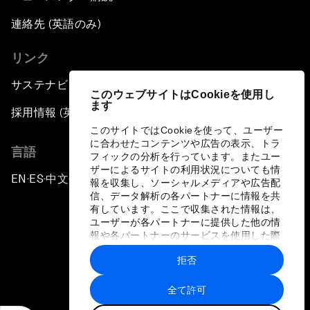
連絡先 (英語のみ)
リンク
サステナビリティへの取り組み
このウェブサイトはCookieを使用し
ます
採用情報 (英語のみ)
このサイトではCookieを使って、ユーザー
に合わせたコンテンツや広告の表示、トラ
言語
フィックの分析を行っています。またユー
ザーによるサイトの利用状況についても情
EN
ES
中文
日本語
▪
▪
▪
報を収集し、ソーシャルメディアや広告配
信、データ解析の各パートナーに情報を共
有しています。ここで収集された情報は、
ユーザーが各パートナーに提供した他の情
報や各パートナーのサービスを使用した際
に収集された情報と組み合わされ、各パー
拒否
トナーによって使用されることがありま
プライバシーポリシーと利用規約
す。
全て許可
サイトマップ