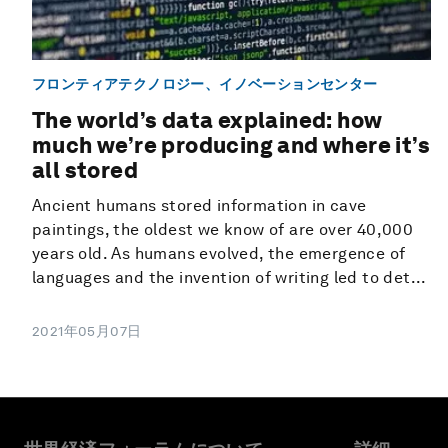
フロンティアテクノロジー、イノベーションセンター
The world’s data explained: how
much we’re producing and where it’s
all stored
Ancient humans stored information in cave
paintings, the oldest we know of are over 40,000
years old. As humans evolved, the emergence of
languages and the invention of writing led to det...
2021年05月07日