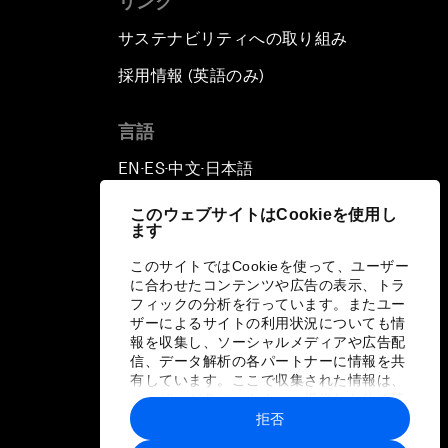
リンク
サステナビリティへの取り組み
採用情報 (英語のみ)
て
言語
EN
ES
中文
日本語
▪
▪
▪
このウェブサイトはCookieを使用し
ます
このサイトではCookieを使って、ユーザー
に合わせたコンテンツや広告の表示、トラ
フィックの分析を行っています。またユー
ザーによるサイトの利用状況についても情
報を収集し、ソーシャルメディアや広告配
信、データ解析の各パートナーに情報を共
有しています。ここで収集された情報は、
ユーザーが各パートナーに提供した他の情
報や各パートナーのサービスを使用した際
拒否
に収集された情報と組み合わされ、各パー