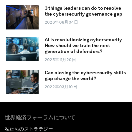
3 things leaders can do to resolve
the cybersecurity governance gap
2026年08月04日
AI is revolutionizing cybersecurity.
How should we train the next
generation of defenders?
2025年11月20日
Can closing the cybersecurity skills
gap change the world?
2022年03月10日
世界経済フォーラムについて
私たちのストラテジー