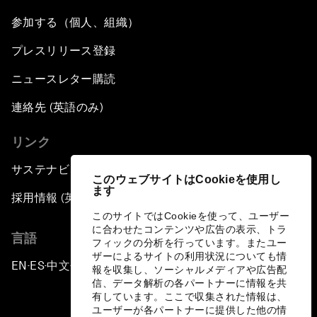
参加する（個人、組織）
プレスリリース登録
ニュースレター購読
連絡先 (英語のみ)
リンク
サステナビリティへの取り組み
このウェブサイトはCookieを使用し
ます
採用情報 (英語のみ)
このサイトではCookieを使って、ユーザー
に合わせたコンテンツや広告の表示、トラ
言語
フィックの分析を行っています。またユー
ザーによるサイトの利用状況についても情
EN
ES
中文
日本語
▪
▪
▪
報を収集し、ソーシャルメディアや広告配
信、データ解析の各パートナーに情報を共
有しています。ここで収集された情報は、
ユーザーが各パートナーに提供した他の情