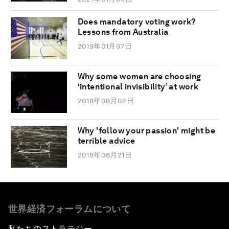
Does mandatory voting work?
Lessons from Australia
2019年01月07日
Why some women are choosing
‘intentional invisibility’ at work
2018年08月02日
Why 'follow your passion' might be
terrible advice
2018年06月21日
世界経済フォーラムについて
私たちのストラテジー