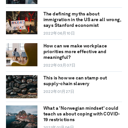
The defining myths about
immigration in the US are all wrong,
says Stanford economist
2022年06月10日
How can we make workplace
priorities more effective and
meaningful?
2022年03月07日
This is how we can stamp out
supply-chain slavery
2022年01月27日
What a 'Norwegian mindset' could
teach us about coping with COVID-
19 restrictions
2021年01月06日