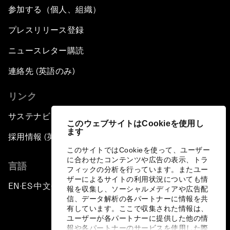
参加する（個人、組織）
プレスリリース登録
ニュースレター購読
連絡先 (英語のみ)
リンク
サステナビリティへの取り組み
このウェブサイトはCookieを使用し
ます
採用情報 (英語のみ)
このサイトではCookieを使って、ユーザー
に合わせたコンテンツや広告の表示、トラ
言語
フィックの分析を行っています。またユー
ザーによるサイトの利用状況についても情
EN
ES
中文
日本語
▪
▪
▪
報を収集し、ソーシャルメディアや広告配
信、データ解析の各パートナーに情報を共
有しています。ここで収集された情報は、
ユーザーが各パートナーに提供した他の情
報や各パートナーのサービスを使用した際