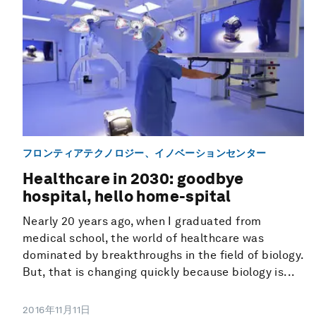
フロンティアテクノロジー、イノベーションセンター
Healthcare in 2030: goodbye
hospital, hello home-spital
Nearly 20 years ago, when I graduated from
medical school, the world of healthcare was
dominated by breakthroughs in the field of biology.
But, that is changing quickly because biology is...
2016年11月11日