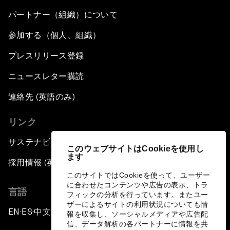
パートナー（組織）について
参加する（個人、組織）
プレスリリース登録
ニュースレター購読
連絡先 (英語のみ)
リンク
サステナビリティへの取り組み
このウェブサイトはCookieを使用し
ます
採用情報 (英語のみ)
このサイトではCookieを使って、ユーザー
に合わせたコンテンツや広告の表示、トラ
言語
フィックの分析を行っています。またユー
ザーによるサイトの利用状況についても情
EN
ES
中文
日本語
▪
▪
▪
報を収集し、ソーシャルメディアや広告配
信、データ解析の各パートナーに情報を共