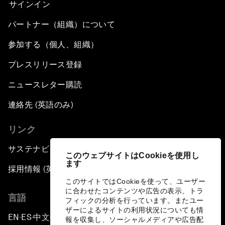
サインイン
パートナー（組織）について
参加する（個人、組織）
プレスリリース登録
ニュースレター購読
連絡先 (英語のみ)
リンク
サステナビリティへの取り組み
このウェブサイトはCookieを使用し
ます
採用情報 (英語のみ)
このサイトではCookieを使って、ユーザー
に合わせたコンテンツや広告の表示、トラ
言語
フィックの分析を行っています。またユー
ザーによるサイトの利用状況についても情
EN
ES
中文
日本語
▪
▪
▪
報を収集し、ソーシャルメディアや広告配