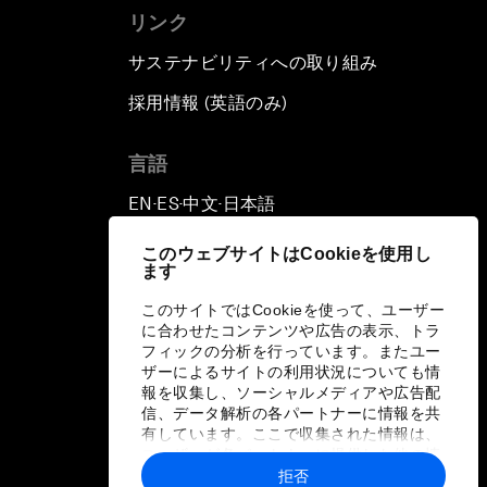
リンク
サステナビリティへの取り組み
採用情報 (英語のみ)
て
言語
EN
ES
中文
日本語
▪
▪
▪
このウェブサイトはCookieを使用し
ます
このサイトではCookieを使って、ユーザー
に合わせたコンテンツや広告の表示、トラ
フィックの分析を行っています。またユー
ザーによるサイトの利用状況についても情
報を収集し、ソーシャルメディアや広告配
信、データ解析の各パートナーに情報を共
有しています。ここで収集された情報は、
ユーザーが各パートナーに提供した他の情
報や各パートナーのサービスを使用した際
拒否